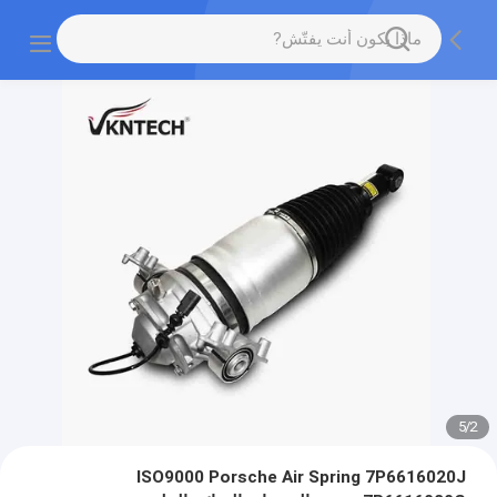
5
/
2
ISO9000 Porsche Air Spring 7P6616020J