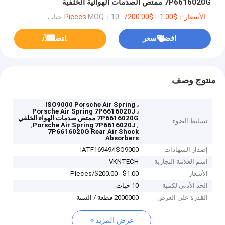
7P6616020G ممتص الصدمات الهوائية الخلفية
الأسعار：$1.00 - $200.00/Pieces
MOQ：10 حبات
افضل سعر
ﺎﺘﺼﻟ ﺍﻶﻧ
منتوج وصف
ISO9000 Porsche Air Spring ،
Porsche Air Spring 7P6616020J ،
7P6616020G ممتص صدمات الهواء الخلفي
تسليط الضوء
,
,
Porsche Air Spring 7P6616020J
7P6616020G Rear Air Shock
Absorbers
إصدار الشهادات
IATF16949/ISO9000
اسم العلامة التجارية
VKNTECH
الأسعار
$1.00 - $200.00/Pieces
الحد الأدنى لكمية
10 حبات
القدرة على العرض
2000000 قطعة / السنة
عرض المزيد