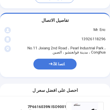
تفاصيل الاتصال
Mr. Eric
13926118296
No.11 Jixiang 2nd Road ، Pearl Industrial Park ،
Conghua ، مدينة قوانغتشو ، الصين
ﺎﺘﺼﻟ ﺍﻶﻧ
احصل على افضل سعر ل
7P6616039N ISO9001