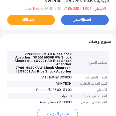
الهوائية VW PHAETON 7P6616039K
الأسعار：$1.00 - $185.00/Pieces
MOQ：10 حبات
افضل سعر
ﺎﺘﺼﻟ ﺍﻶﻧ
منتوج وصف
7P6616039M Air Ride Shock
Absorber ، 7P6616039K VW Shock
Absorber ، ISO9001 Air Ride Shock
تسليط الضوء
Absorber
,
,
7P6616039K VW Shock Absorber
ISO9001 Air Ride Shock Absorber
إصدار الشهادات
IATF16949/ISO9000
اسم العلامة التجارية
VKNTECH
الأسعار
$1.00 - $185.00/Pieces
الحد الأدنى لكمية
10 حبات
القدرة على العرض
2000000 قطعة / السنة
عرض المزيد