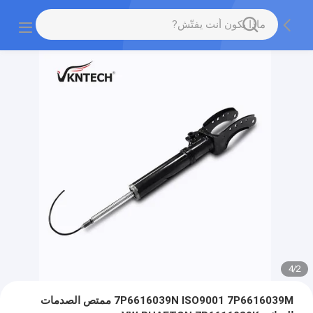
4
/
2
7P6616039N ISO9001 7P6616039M ممتص الصدمات