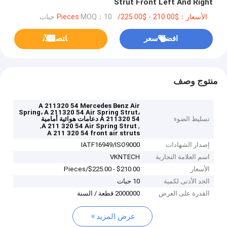
Strut Front Left And Right
الأسعار：$210.00 - $225.00/Pieces
MOQ：10 حبات
افضل سعر
ﺎﺘﺼﻟ ﺍﻶﻧ
منتوج وصف
A 211320 54 Mercedes Benz Air
Spring، A 211320 54 Air Spring Strut،
تسليط الضوء
A 211320 54 دعامات هوائية أمامية
,
,
A 211 320 54 Air Spring Strut
A 211 320 54 front air struts
إصدار الشهادات
IATF16949/ISO9000
اسم العلامة التجارية
VKNTECH
الأسعار
$210.00 - $225.00/Pieces
الحد الأدنى لكمية
10 حبات
القدرة على العرض
2000000 قطعة / السنة
عرض المزيد