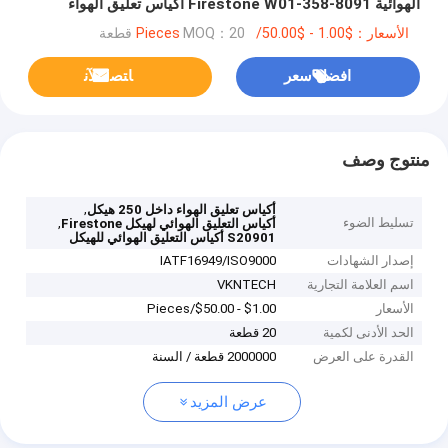
الهوائية Firestone W01-358-8091 أكياس تعليق الهواء
للشاسيه للمبيعات
الأسعار：$1.00 - $50.00/Pieces
MOQ：20 قطعة
افضل سعر
ﺎﺘﺼﻟ ﺍﻶﻧ
منتوج وصف
,
أكياس تعليق الهواء داخل 250 هيكل
تسليط الضوء
,
أكياس التعليق الهوائي لهيكل Firestone
S20901 أكياس التعليق الهوائي للهيكل
إصدار الشهادات
IATF16949/ISO9000
اسم العلامة التجارية
VKNTECH
الأسعار
$1.00 - $50.00/Pieces
الحد الأدنى لكمية
20 قطعة
القدرة على العرض
2000000 قطعة / السنة
عرض المزيد