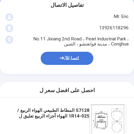
تفاصيل الاتصال
Mr. Eric
13926118296
No.11 Jixiang 2nd Road ، Pearl Industrial Park ،
Conghua ، مدينة قوانغتشو ، الصين
ﺎﺘﺼﻟ ﺍﻶﻧ
احصل على افضل سعر ل
S7128 المطاط الطبيعي الهواء الربيع /
1R14-025 الهواء أجزاء الربيع تعليق ل
OEM المكبس الصلب W01-358-9156
11 10.5-21 A 370