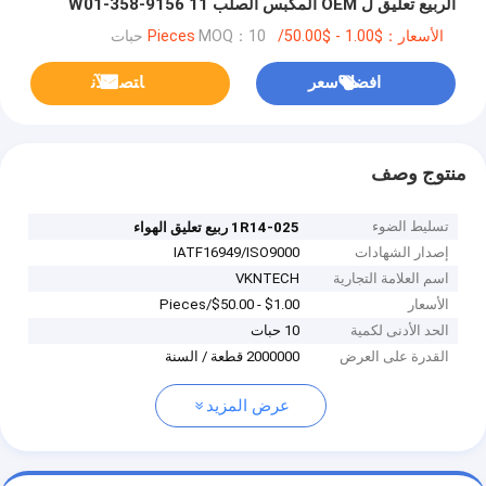
الربيع تعليق ل OEM المكبس الصلب W01-358-9156 11
10.5-21 A 370
الأسعار：$1.00 - $50.00/Pieces
MOQ：10 حبات
افضل سعر
ﺎﺘﺼﻟ ﺍﻶﻧ
منتوج وصف
تسليط الضوء
1R14-025 ربيع تعليق الهواء
إصدار الشهادات
IATF16949/ISO9000
اسم العلامة التجارية
VKNTECH
الأسعار
$1.00 - $50.00/Pieces
الحد الأدنى لكمية
10 حبات
القدرة على العرض
2000000 قطعة / السنة
عرض المزيد