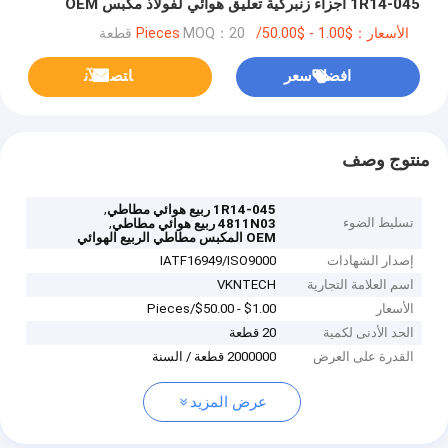
1R14-045 أجزاء زنبركية تعليق هوائي لفولاذ مكبس OEM
W01-358-9122 4811N03
الأسعار：$1.00 - $50.00/Pieces
MOQ：20 قطعة
افضل سعر
ﺎﺘﺼﻟ ﺍﻶﻧ
منتوج وصف
,
1R14-045 ربيع هوائي مطاطي
تسليط الضوء
,
4811N03 ربيع هوائي مطاطي
OEM المكبس مطاطي الربيع الهوائي
إصدار الشهادات
IATF16949/ISO9000
اسم العلامة التجارية
VKNTECH
الأسعار
$1.00 - $50.00/Pieces
الحد الأدنى لكمية
20 قطعة
القدرة على العرض
2000000 قطعة / السنة
عرض المزيد