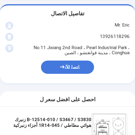
تفاصيل الاتصال
Mr. Eric
13926118296
No.11 Jixiang 2nd Road ، Pearl Industrial Park ،
Conghua ، مدينة قوانغتشو ، الصين
ﺎﺘﺼﻟ ﺍﻶﻧ
احصل على افضل سعر ل
B-12514-010 / S3467 / S3830 زنبرك
هوائي مطاطي / 1R14-045 أجزاء زنبركية
تعليق هوائي لفولاذ مكبس OEM W01-