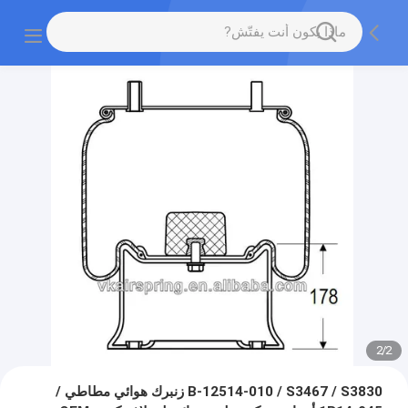
2
/
2
B-12514-010 / S3467 / S3830 زنبرك هوائي مطاطي /