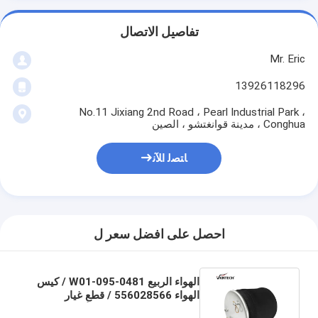
تفاصيل الاتصال
Mr. Eric
13926118296
No.11 Jixiang 2nd Road ، Pearl Industrial Park ،
Conghua ، مدينة قوانغتشو ، الصين
ﺎﺘﺼﻟ ﺍﻶﻧ
احصل على افضل سعر ل
الهواء الربيع W01-095-0481 / كيس
الهواء 556028566 / قطع غيار
الشاحنات والمقطورات الأوروبية