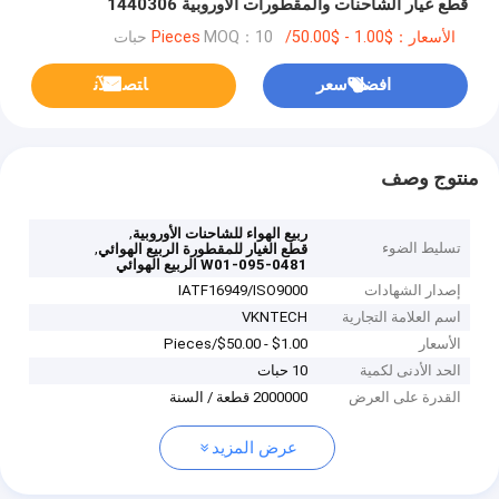
قطع غيار الشاحنات والمقطورات الأوروبية 1440306
الأسعار：$1.00 - $50.00/Pieces
MOQ：10 حبات
افضل سعر
ﺎﺘﺼﻟ ﺍﻶﻧ
منتوج وصف
,
ربيع الهواء للشاحنات الأوروبية
تسليط الضوء
,
قطع الغيار للمقطورة الربيع الهوائي
W01-095-0481 الربيع الهوائي
إصدار الشهادات
IATF16949/ISO9000
اسم العلامة التجارية
VKNTECH
الأسعار
$1.00 - $50.00/Pieces
الحد الأدنى لكمية
10 حبات
القدرة على العرض
2000000 قطعة / السنة
عرض المزيد