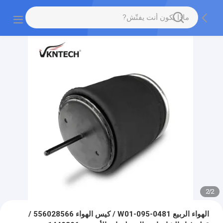
2
/
2
الهواء الربيع W01-095-0481 / كيس الهواء 556028566 /