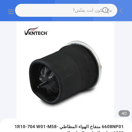
4
/
2
6608NP01 منفاخ الهواء المطاطي 1R10-704 W01-M58-