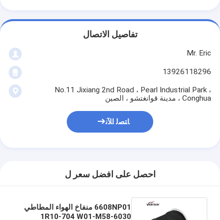
تفاصيل الاتصال
Mr. Eric
13926118296
No.11 Jixiang 2nd Road ، Pearl Industrial Park ،
Conghua ، مدينة قوانغتشو ، الصين
ﺎﺘﺼﻟ ﺍﻶﻧ
احصل على افضل سعر ل
6608NP01 منفاخ الهواء المطاطي
1R10-704 W01-M58-6030