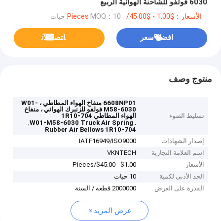
6030 فولفو للشاحنة الهوائية الربيع
الأسعار：$1.00 - $45.00/Pieces
MOQ：10 حبات
افضل سعر
ﺎﺘﺼﻟ ﺍﻶﻧ
منتوج وصف
6608NP01 منفاخ الهواء المطاطي ، W01-
M58-6030 فولفو للزنبرك الهوائي ، منفاخ
تسليط الضوء
الهواء المطاطي 1R10-704
,
,
W01-M58-6030 Truck Air Spring
Rubber Air Bellows 1R10-704
إصدار الشهادات
IATF16949/ISO9000
اسم العلامة التجارية
VKNTECH
الأسعار
$1.00 - $45.00/Pieces
الحد الأدنى لكمية
10 حبات
القدرة على العرض
2000000 قطعة / السنة
عرض المزيد