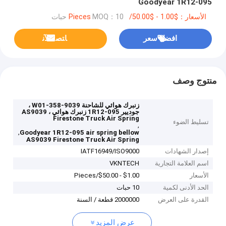
Goodyear 1R12-095
الأسعار：$1.00 - $50.00/Pieces
MOQ：10 حبات
افضل سعر
ﺎﺘﺼﻟ ﺍﻶﻧ
منتوج وصف
زنبرك هوائي للشاحنة W01-358-9039 ،
جوديير 1R12-095 زنبرك هوائي ، AS9039
Firestone Truck Air Spring
تسليط الضوء
,
,
Goodyear 1R12-095 air spring bellow
AS9039 Firestone Truck Air Spring
إصدار الشهادات
IATF16949/ISO9000
اسم العلامة التجارية
VKNTECH
الأسعار
$1.00 - $50.00/Pieces
الحد الأدنى لكمية
10 حبات
القدرة على العرض
2000000 قطعة / السنة
عرض المزيد