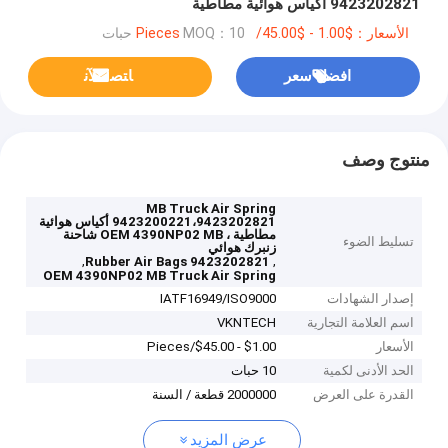
9423202821 أكياس هوائية مطاطية
الأسعار：$1.00 - $45.00/Pieces
MOQ：10 حبات
افضل سعر
ﺎﺘﺼﻟ ﺍﻶﻧ
منتوج وصف
MB Truck Air Spring
9423200221،9423202821 أكياس هوائية
مطاطية ، OEM 4390NP02 MB شاحنة
تسليط الضوء
زنبرك هوائي
,
,
9423202821 Rubber Air Bags
OEM 4390NP02 MB Truck Air Spring
إصدار الشهادات
IATF16949/ISO9000
اسم العلامة التجارية
VKNTECH
الأسعار
$1.00 - $45.00/Pieces
الحد الأدنى لكمية
10 حبات
القدرة على العرض
2000000 قطعة / السنة
عرض المزيد