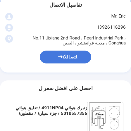
تفاصيل الاتصال
Mr. Eric
13926118296
No.11 Jixiang 2nd Road ، Pearl Industrial Park ،
Conghua ، مدينة قوانغتشو ، الصين
ﺎﺘﺼﻟ ﺍﻶﻧ
احصل على افضل سعر ل
زنبرك هوائي 4911NP04 / تعليق هوائي
5010557356 / جزء سيارة / مقطورة
وشاحنة قطع غيار بالونات هوائية وسائد
هوائية 20726769