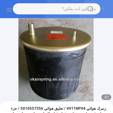
2
/
2
زنبرك هوائي 4911NP04 / تعليق هوائي 5010557356 / جزء