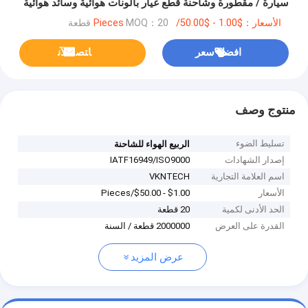
سيارة / مقطورة وشاحنة قطع غيار بالونات هوائية وسائد هوائية
20726769
الأسعار：$1.00 - $50.00/Pieces
MOQ：20 قطعة
افضل سعر
ﺎﺘﺼﻟ ﺍﻶﻧ
منتوج وصف
تسليط الضوء
الربيع الهواء للشاحنة
إصدار الشهادات
IATF16949/ISO9000
اسم العلامة التجارية
VKNTECH
الأسعار
$1.00 - $50.00/Pieces
الحد الأدنى لكمية
20 قطعة
القدرة على العرض
2000000 قطعة / السنة
عرض المزيد