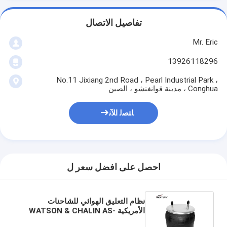
تفاصيل الاتصال
Mr. Eric
13926118296
No.11 Jixiang 2nd Road ، Pearl Industrial Park ،
Conghua ، مدينة قوانغتشو ، الصين
ﺎﺘﺼﻟ ﺍﻶﻧ
احصل على افضل سعر ل
نظام التعليق الهوائي للشاحنات
الأمريكية WATSON & CHALIN AS-
0053 / Firestone W01-358-9336