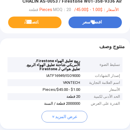
CHALIN AS-0053 / Firestone W01-358-9336 Air
Spring
الأسعار：$1.00 - $45.00/Pieces
MOQ：20 قطعة
افضل سعر
ﺎﺘﺼﻟ ﺍﻶﻧ
منتوج وصف
,
ربيع تعليق الهواء Firestone
تسليط الضوء
,
الأمريكي شاحنة تعليق الهواء الربيع
تعليق هوائي لـ Firestone
إصدار الشهادات
IATF16949/ISO9000
اسم العلامة التجارية
VKNTECH
الأسعار
$1.00 - $45.00/Pieces
الحد الأدنى لكمية
20 قطعة
القدرة على العرض
2000000 قطعة / السنة
عرض المزيد