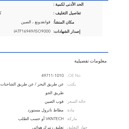
الحد الأدنى لكمية :
تفاصيل التغليف :
ك
قوانغدونغ ، الصين
مكان المنشأ:
IATF16949/ISO9000
إصدار الشهادات:
معلومات تفصيلية
49711-1010
OE No.:
يكتب:
عن طريق البحر / عن طريق الشاحنات 
طريق الجو
حالة السعر:
فوب الصين
مادة:
مطاط ناترول مستورد
ماركة:
VKNTECH أو حسب الطلب
جهاز التعليق:
تعليق زنبرك هوائي