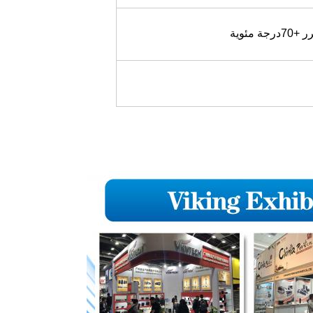
ر +7
0
درجة مئوية