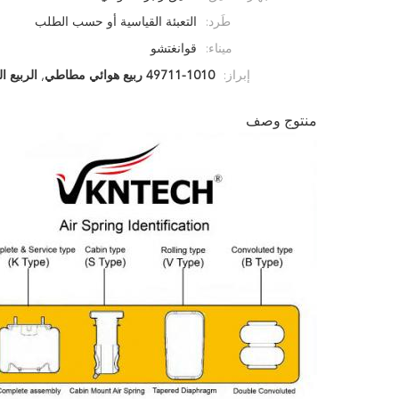
طَرد:
التعبئة القياسية أو حسب الطلب
ميناء:
قوانغتشو
إبراز:
49711-1010 ربيع هوائي مطاطي
,
الربيع 
منتوج وصف