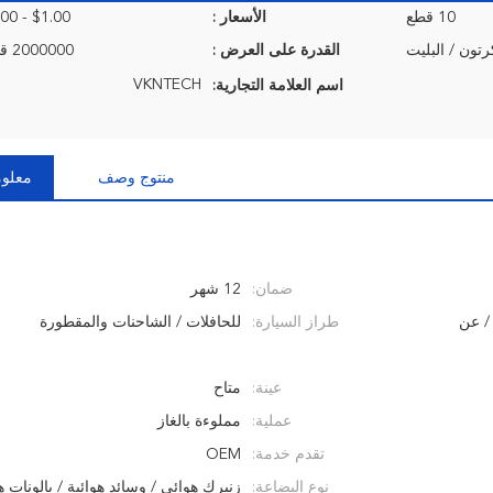
10 قطع
الأسعار :
$1.00 - $20.00/Pieces
رتون / البليت
القدرة على العرض :
2000000 قطعة / السنة
VKNTECH
اسم العلامة التجارية:
منتوج وصف
معلوم
ضمان:
12 شهر
/ عن
طراز السيارة:
للحافلات / الشاحنات والمقطورة
عينة:
متاح
عملية:
مملوءة بالغاز
تقدم خدمة:
OEM
نوع البضاعة:
زنبرك هوائي / وسائد هوائية / بالونات ه