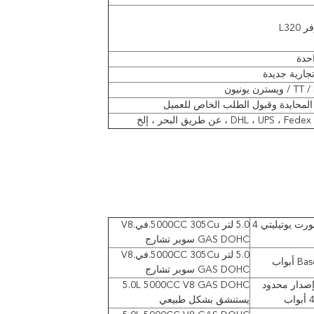
L320
حدة
جارية جديدة
يسترن يونيون
 المحايدة وقبول الطلب الخاص للعميل
DHL ، UPS ،  ، عن طريق البحر ، إلخ
أوتوبيوجرافي سبورت يوتيليتي 4
5.0 لتر 5000CC 305Cu.في.V8
GAS DOHC سوبر تشارج
5.0 لتر 5000CC 305Cu.في.V8
أبواب
GAS DOHC سوبر تشارج
إصدار محدود
5.0L 5000CC V8 GAS DOHC
يستنشق بشكل طبيعي