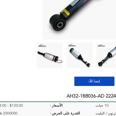
ﺎﺘﺼﻟ ﺍﻶﻧ
10 حبات
الأسعار :
$120.00 - $128.00/Pieces
رتون / البليت
القدرة على العرض :
2000000 قطعة / السنة