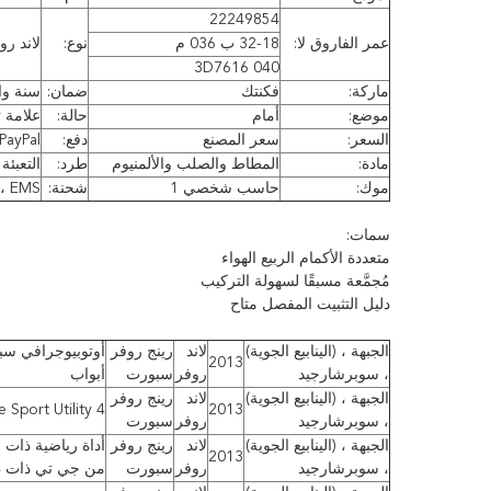
22249854
عمر الفاروق لا:
32-18 ب 036 م
نوع:
لاند روفر 
3D7616 040
ماركة:
فكنتك
ضمان:
سنة وا
موضع:
أمام
حالة:
علامة ت
السعر:
سعر المصنع
دفع:
TT / PayPal / و
مادة:
المطاط والصلب والألمنيوم
طرد:
التعبئة
موك:
حاسب شخصي 1
شحنة:
Fedex ، EMS
سمات:
متعددة الأكمام الربيع الهواء
مُجمَّعة مسبقًا لسهولة التركيب
دليل التثبيت المفصل متاح
الجبهة ، (الينابيع الجوية)
لاند
رينج روفر
2013
، سوبرشارجيد
روفر
سبورت
أبواب
الجبهة ، (الينابيع الجوية)
لاند
رينج روفر
2013
Base Sport Utility 4 
، سوبرشارجيد
روفر
سبورت
الجبهة ، (الينابيع الجوية)
لاند
رينج روفر
أداة رياضية ذات 
2013
، سوبرشارجيد
روفر
سبورت
من جي تي ذات 4 أبواب