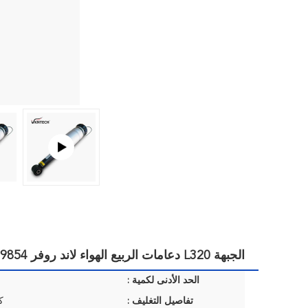
الجبهة L320 دعامات الربيع الهواء لاند روفر 22249854 AH32-18B036-AD
الحد الأدنى لكمية :
تفاصيل التغليف :
ك