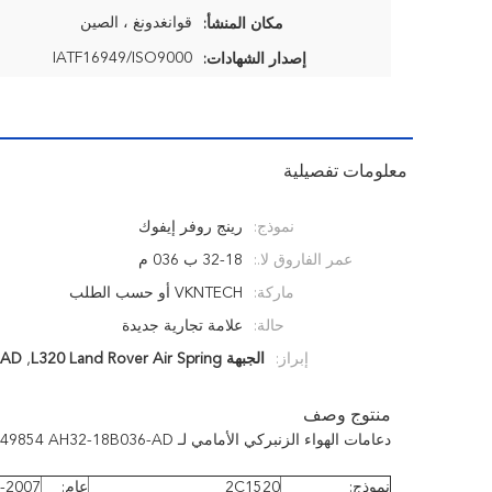
قوانغدونغ ، الصين
مكان المنشأ:
IATF16949/ISO9000
إصدار الشهادات:
معلومات تفصيلية
نموذج:
رينج روفر إيفوك
عمر الفاروق لا.:
32-18 ب 036 م
ماركة:
VKNTECH أو حسب الطلب
حالة:
علامة تجارية جديدة
إبراز:
الجبهة L320 Land Rover Air Spring
,
8B036-AD
منتوج وصف
دعامات الهواء الزنبركي الأمامي لـ LAND ROVER L320 FRONT 22249854 AH32-18B036-AD أطقم التعليق الهوائي
نموذج:
2C1520
عام:
-2007