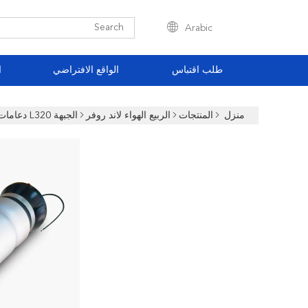
Arabic
طلب اقتباس
الواقع الافتراضي
ا
منزل
المنتجات
الربيع الهواء لاند روفر
الجبهة L320 دعامات الربيع الهواء لاند روفر 22249854 AH32-18B036-AD